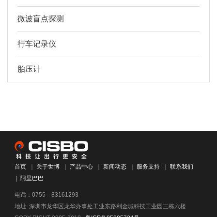
微波盲点探测
行车记录仪
胎压计
首页
｜
关于世博
｜
产品中心
｜
新闻动态
｜
服务支持
｜
联系我们
|
阿里巴巴
电话：0755－83161293
地址: 深圳市龙华区龙华办事处工业东路利金城科技工业园三栋六楼