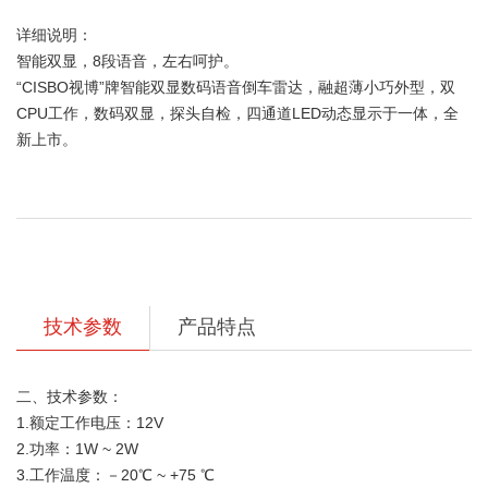
详细说明：
智能双显，8段语音，左右呵护。
“CISBO视博”牌智能双显数码语音倒车雷达，融超薄小巧外型，双
CPU工作，数码双显，探头自检，四通道LED动态显示于一体，全
新上市。
技术参数
产品特点
二、技术参数：
1.额定工作电压：12V
2.功率：1W ~ 2W
3.工作温度：－20℃ ~ +75 ℃